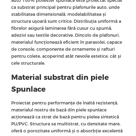
auto 100% poliester spunlace este proiectat special
ca substrat principal pentru plafonurile auto, unde
stabilitatea dimensională, modelabilitatea și
structura ușoară sunt critice. Distribuția uniformă a
fibrelor asigură laminarea fără cusur cu spumă,
adezivi sau textile decorative. Dincolo de plafonuri,
materialul funcționează eficient în parasolei, capace
de console, componente de ornamente și rafturi
pentru colete, acoperind atât nevoile estetice, cât și
cele structurale.
Material substrat din piele
Spunlace
Proiectat pentru performanțe de înaltă rezistență,
materialul nostru de bază din piele spunlace
acționează ca strat de bază pentru pielea sintetică
PU/PVC. Structura sa multistrat, cu densitate mare,
oferă o porozitate uniformă și o absorbție excelentă