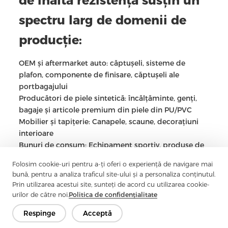
de înaltă rezistență susțin un
spectru larg de domenii de
producție:
OEM și aftermarket auto: căptușeli, sisteme de
plafon, componente de finisare, căptușeli ale
portbagajului
Producători de piele sintetică: încălțăminte, genți,
bagaje și articole premium din piele din PU/PVC
Mobilier și tapițerie: Canapele, scaune, decorațiuni
interioare
Bunuri de consum: Echipament sportiv, produse de
călătorie, baze de ambalaje de lux
Folosim cookie-uri pentru a-ți oferi o experiență de navigare mai
Laminări industriale: materiale compozite, straturi
bună, pentru a analiza traficul site-ului și a personaliza conținutul.
de izolație și armuri structurale
Prin utilizarea acestui site, sunteți de acord cu utilizarea cookie-
Această adaptabilitate între industrii face ca
urilor de către noi.
Politica de confidențialitate
spunlace să fie una dintre cele mai rapide categorii
Respinge
Acceptă
în creștere în aplicațiile globale nețesute.